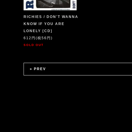
RICHIES / DON'T WANNA
KNOW IF YOU ARE
LONELY [CD]
612円(税56円)
SOLD OUT
» PREV