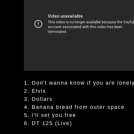
1. Don't wanna know if you are lonel
2. Elvis
3. Dollars
4. Banana bread from outer space
5. I'll set you free
6. DT 125 (Live)