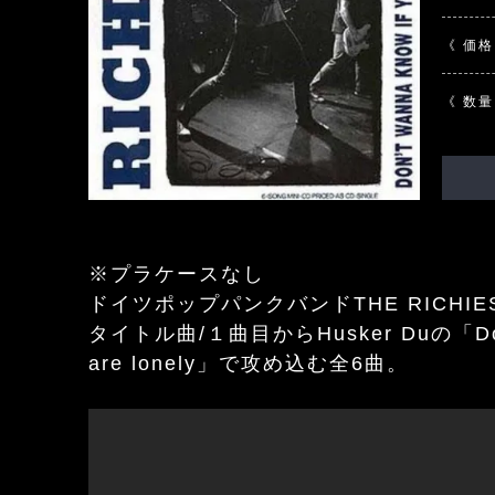
《 価格
《 数量
※プラケースなし
ドイツポップパンクバンドTHE RICHI
タイトル曲/１曲目からHusker Duの「Don't 
are lonely」で攻め込む全6曲。