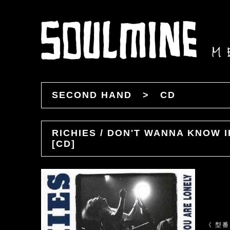
SECOND HAND
>
CD
RICHIES / DON'T WANNA KNOW 
[CD]
《 型番