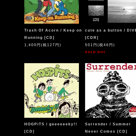
Trash Of Acorn / Keep on
cute as a button / DIV
Running [CD]
[CDR]
1,400円(税127円)
501円(税46円)
SOLD OUT
HOGPiTS / geeeeeeky!!
Surrender / Summer
[CD]
Never Comes [CD]