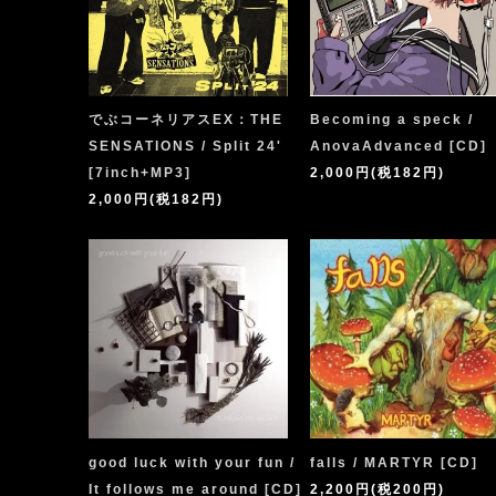
でぶコーネリアスEX：THE
Becoming a speck /
SENSATIONS / Split 24'
AnovaAdvanced [CD]
[7inch+MP3]
2,000円(税182円)
2,000円(税182円)
good luck with your fun /
falls / MARTYR [CD]
It follows me around [CD]
2,200円(税200円)