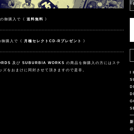
の御購入で《
送料無料
》
の御購入で《
月極セレクトCD-Rプレゼント
》
ORDS
及び
SUBURBIA WORKS
の商品を御購入の方にはステ
ッズをおまけに同封させて頂きますので是非。
I
S
D
D
G
S
新
@