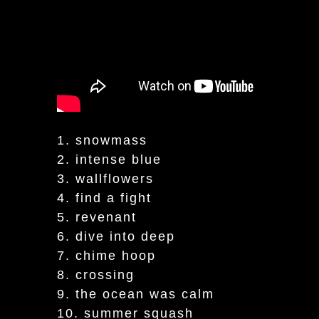
1. snowmass
2. intense blue
3. wallflowers
4. find a fight
5. revenant
6. dive into deep
7. chime hoop
8. crossing
9. the ocean was calm
10. summer squash