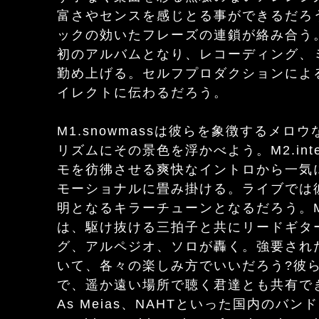
富さやセンスを感じとる事ができるだろ
ックの効いたフレーズの連鎖が絡み合う
初のアルバムとなり、レコーディング、
勤め上げる。セルフプロダクションによ
イレクトに伝わるだろう。
M1.snowmassは彼らを象徴するメ
リズムにその景色を浮かべよう。M2.inte
モを彷彿させる爽快なイントロから一気
モーショナルに畳み掛ける。ライブでは
明となるキラーチューンとなるだろう。M9.the
は、駆け抜ける三拍子と共にリードギタ
グ、アルペジオ、ソロが轟く。強要され
いて、各々の楽しみ方でいいだろう?彼
で、遥か遠い場所で聴く君達とも共有できる
As Meias、NAHTといった国内のバンドは