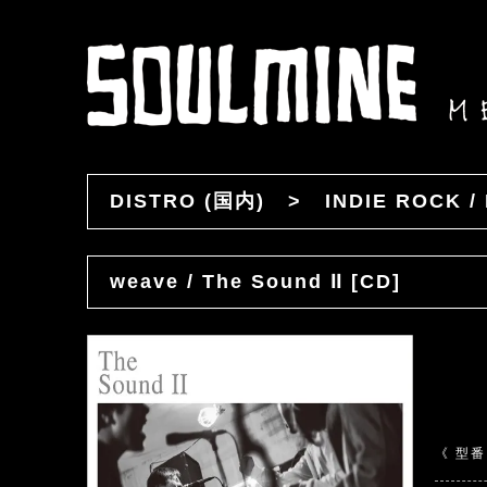
DISTRO (国内)
>
INDIE ROCK /
weave / The Sound Ⅱ [CD]
《 型番