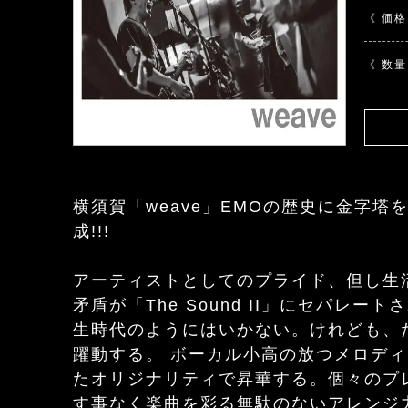
《 価格
《 数量
横須賀「weave」EMOの歴史に金字塔
成!!!
アーティストとしてのプライド、但し生
矛盾が「The Sound II」にセパレ
生時代のようにはいかない。けれども、
躍動する。 ボーカル小高の放つメロデ
たオリジナリティで昇華する。個々のプ
す事なく楽曲を彩る無駄のないアレンジ