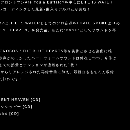
トマンAre You a Buffalo?を中心にLIFE IS WATER
オレコーディングした最新7曲入りアルバムが完成！
falo?はLIFE IS WATERとしてのソロ音源をI HATE SMOKEよりの
ENT HEAVEN」を発売後、新たに"BAND"としてサウンドを再
 / BONOBOS / THE BLUE HEARTS等を彷彿とさせる楽曲に唯一
歌声がのっかったハートウォームサウンドは健在しつつ、今作は
までの熱量とテンションが濃縮された1枚！
VEN」からリアレンジされた再録音曲に加え、最新曲ももちろん収録！
た快作です！
NENT HEAVEN [CD]
ミシシッピー [CD]
bird [CD]