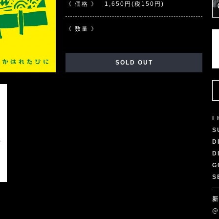
《 価格 》
1,650円(税150円)
《 数量 》
SOLD OUT
I
S
D
D
G
S
新
@