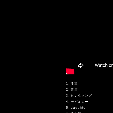
1. 希望
2. 青空
3. ヒナタソング
4. デビルカー
5. daughter