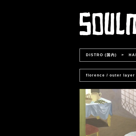
DISTRO (国内)
>
HA
florence / outer layer