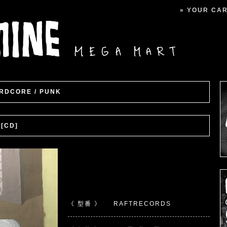
» YOUR CART
RDCORE / PUNK
 [CD]
《 型番 》
RAFTRECORDS