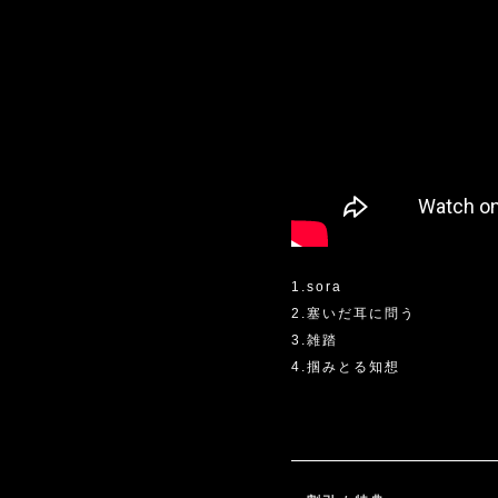
1.sora
2.塞いだ耳に問う
3.雑踏
4.掴みとる知想