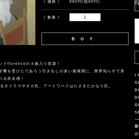
《 価格 》
880円(税80円)
《 数量 》
florenceの４曲入り音源！
影響を受けたであろう引き出しの多い曲展開に、限界知らずで突
I
れる疾走感！
S
であるタイラマサタカ氏。アートワークはたざきたかなり氏。
D
D
G
S
新
@