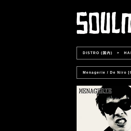
DISTRO (国内)
>
HA
Menagerie / De Niro 