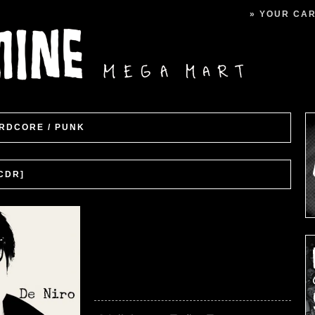
» YOUR CART
RDCORE / PUNK
[CDR]