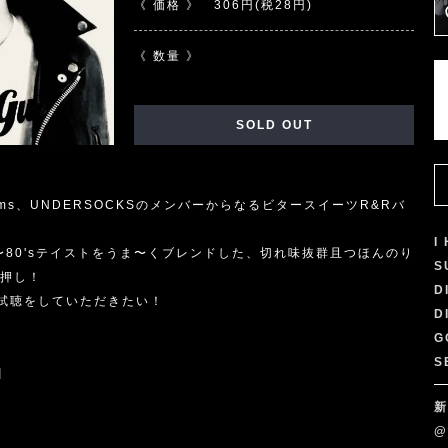
《 価格 》
306円(税28円)
《 数量 》
SOLD OUT
um Hums、UNDERSOCKSのメンバーからなるビタースイーツR&Rバ
！
I
's〜80'sテイストをうま〜くブレンドした、切れ味抜群且つほんのり
S
白押し！
D
試聴をしていただきたい！
D
G
S
]
新
@