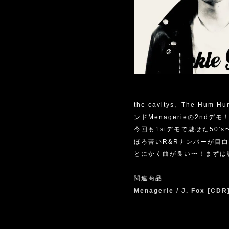
the cavitys、The H
ンドMenagerieの2ndデモ
今回も1stデモで魅せた50
ほろ苦いR&Rナンバーが目
とにかく曲が良い〜！まずは
関連商品
Menagerie / J. Fox [CDR