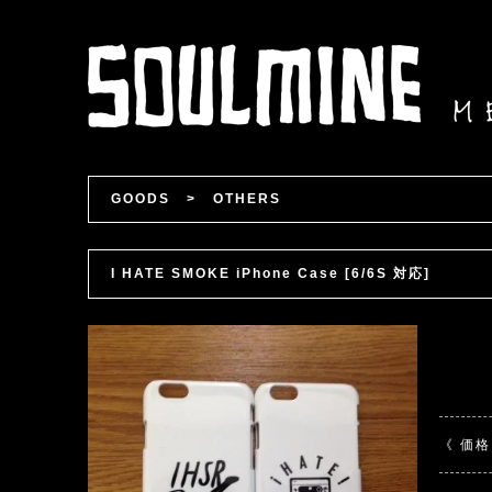
GOODS
>
OTHERS
I HATE SMOKE iPhone Case [6/6S 対応]
《 価格